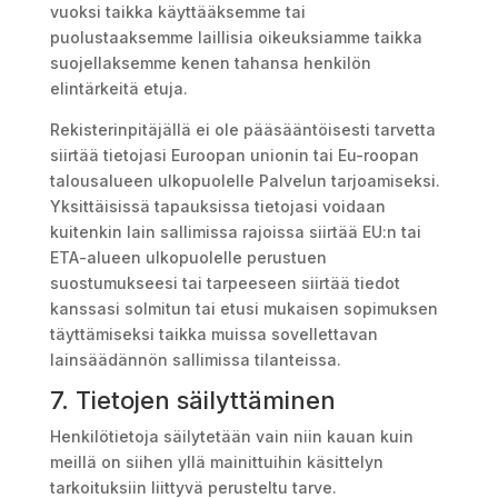
vuoksi taikka käyttääksemme tai
puolustaaksemme laillisia oikeuksiamme taikka
suojellaksemme kenen tahansa henkilön
elintärkeitä etuja.
Rekisterinpitäjällä ei ole pääsääntöisesti tarvetta
siirtää tietojasi Euroopan unionin tai Eu-roopan
talousalueen ulkopuolelle Palvelun tarjoamiseksi.
Yksittäisissä tapauksissa tietojasi voidaan
kuitenkin lain sallimissa rajoissa siirtää EU:n tai
ETA-alueen ulkopuolelle perustuen
suostumukseesi tai tarpeeseen siirtää tiedot
kanssasi solmitun tai etusi mukaisen sopimuksen
täyttämiseksi taikka muissa sovellettavan
lainsäädännön sallimissa tilanteissa.
7. Tietojen säilyttäminen
Henkilötietoja säilytetään vain niin kauan kuin
meillä on siihen yllä mainittuihin käsittelyn
tarkoituksiin liittyvä perusteltu tarve.