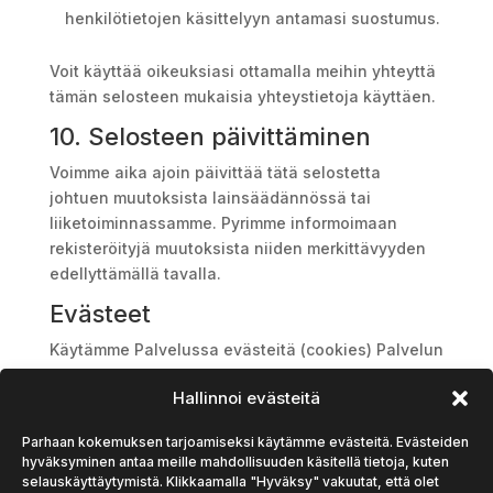
henkilötietojen käsittelyyn antamasi suostumus.
Voit käyttää oikeuksiasi ottamalla meihin yhteyttä
tämän selosteen mukaisia yhteystietoja käyttäen.
10. Selosteen päivittäminen
Voimme aika ajoin päivittää tätä selostetta
johtuen muutoksista lainsäädännössä tai
liiketoiminnassamme. Pyrimme informoimaan
rekisteröityjä muutoksista niiden merkittävyyden
edellyttämällä tavalla.
Evästeet
Käytämme Palvelussa evästeitä (cookies) Palvelun
käytön mahdollistamiseksi ja helpottamiseksi.
Hallinnoi evästeitä
Eväste on pieni, käyttäjän selaimelle tallennettava
tekstitiedosto. Evästeet auttavat meitä
Parhaan kokemuksen tarjoamiseksi käytämme evästeitä. Evästeiden
parantamaan Palvelun toiminnallisuutta. Voit
hyväksyminen antaa meille mahdollisuuden käsitellä tietoja, kuten
estää evästeiden käytön selaimesi asetuksista.
selauskäyttäytymistä. Klikkaamalla "Hyväksy" vakuutat, että olet