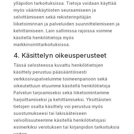
ylläpidon tarkoituksissa. Tietoja voidaan käyttää
myös väärinkäytösten seuraamiseen ja
selvittämiseen sekä rekisterinpitäjän
liiketoiminnan ja palveluiden suunnittelemiseen ja
kehittämiseen. Lain sallimissa rajoissa voimme
käsitellä henkilötietoja myös
markkinointitarkoituksissa.
4. Käsittelyn oikeusperusteet
Tässä selosteessa kuvattu henkilötietojen
käsittely perustuu pääsääntöisesti
verkkosivupalvelumme toimeenpanoon sekä
oikeutettuun etuumme käsitellä henkilötietoja
Palvelun tarjoamiseksi sekä liiketoimintamme
harjoittamiseksi ja kehittämiseksi. Yksittäisten
tietojen osalta käsittely voi perustua myös
suostumukseesi tai lakisääteiseen
velvollisuuteemme käsitellä henkilötietojasi
esimerkiksi verotuksen tai kirjanpidon tarkoituksia
varten.