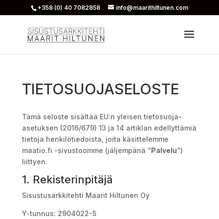
+358 (0) 40 7082858
info@maarithiltunen.com
TIETOSUOJASELOSTE
Tämä seloste sisältää EU:n yleisen tietosuoja-
asetuksen (2016/679) 13 ja 14 artiklan edellyttämiä
tietoja henkilötiedoista, joita käsittelemme
maatio.fi -sivustoomme (jäljempänä ”
Palvelu
”)
liittyen.
1. Rekisterinpitäjä
Sisustusarkkitehti Maarit Hiltunen Oy
Y-tunnus: 2904022-5