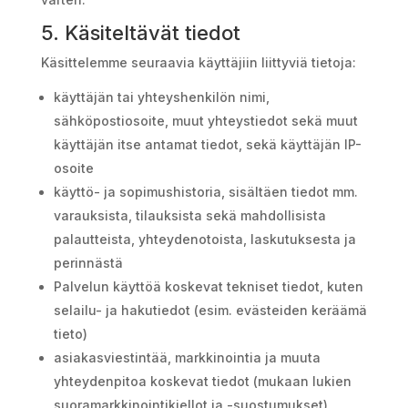
5. Käsiteltävät tiedot
Käsittelemme seuraavia käyttäjiin liittyviä tietoja:
käyttäjän tai yhteyshenkilön nimi,
sähköpostiosoite, muut yhteystiedot sekä muut
käyttäjän itse antamat tiedot, sekä käyttäjän IP-
osoite
käyttö- ja sopimushistoria, sisältäen tiedot mm.
varauksista, tilauksista sekä mahdollisista
palautteista, yhteydenotoista, laskutuksesta ja
perinnästä
Palvelun käyttöä koskevat tekniset tiedot, kuten
selailu- ja hakutiedot (esim. evästeiden keräämä
tieto)
asiakasviestintää, markkinointia ja muuta
yhteydenpitoa koskevat tiedot (mukaan lukien
suoramarkkinointikiellot ja -suostumukset)