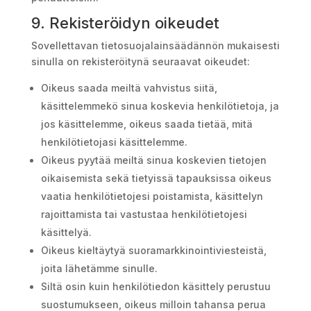
9. Rekisteröidyn oikeudet
Sovellettavan tietosuojalainsäädännön mukaisesti
sinulla on rekisteröitynä seuraavat oikeudet:
Oikeus saada meiltä vahvistus siitä,
käsittelemmekö sinua koskevia henkilötietoja, ja
jos käsittelemme, oikeus saada tietää, mitä
henkilötietojasi käsittelemme.
Oikeus pyytää meiltä sinua koskevien tietojen
oikaisemista sekä tietyissä tapauksissa oikeus
vaatia henkilötietojesi poistamista, käsittelyn
rajoittamista tai vastustaa henkilötietojesi
käsittelyä.
Oikeus kieltäytyä suoramarkkinointiviesteistä,
joita lähetämme sinulle.
Siltä osin kuin henkilötiedon käsittely perustuu
suostumukseen, oikeus milloin tahansa perua