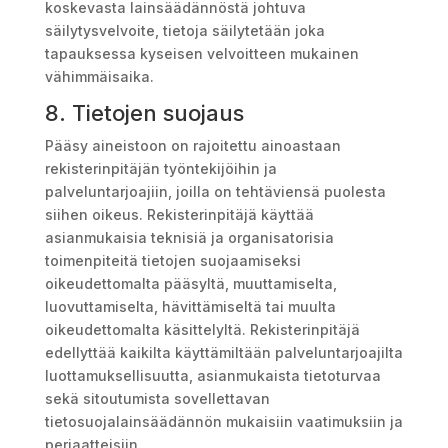
koskevasta lainsäädännöstä johtuva
säilytysvelvoite, tietoja säilytetään joka
tapauksessa kyseisen velvoitteen mukainen
vähimmäisaika.
8. Tietojen suojaus
Pääsy aineistoon on rajoitettu ainoastaan
rekisterinpitäjän työntekijöihin ja
palveluntarjoajiin, joilla on tehtäviensä puolesta
siihen oikeus. Rekisterinpitäjä käyttää
asianmukaisia teknisiä ja organisatorisia
toimenpiteitä tietojen suojaamiseksi
oikeudettomalta pääsyltä, muuttamiselta,
luovuttamiselta, hävittämiseltä tai muulta
oikeudettomalta käsittelyltä. Rekisterinpitäjä
edellyttää kaikilta käyttämiltään palveluntarjoajilta
luottamuksellisuutta, asianmukaista tietoturvaa
sekä sitoutumista sovellettavan
tietosuojalainsäädännön mukaisiin vaatimuksiin ja
periaatteisiin.