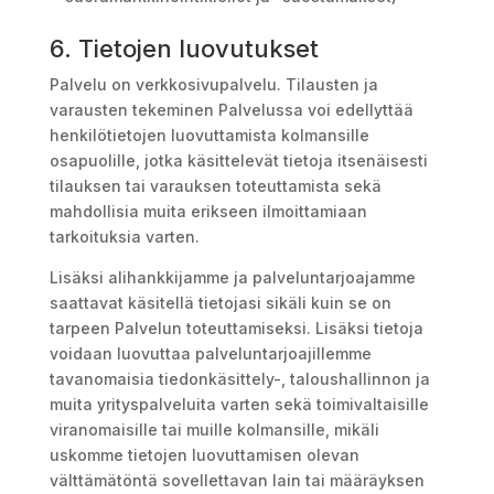
6. Tietojen luovutukset
Palvelu on verkkosivupalvelu. Tilausten ja
varausten tekeminen Palvelussa voi edellyttää
henkilötietojen luovuttamista kolmansille
osapuolille, jotka käsittelevät tietoja itsenäisesti
tilauksen tai varauksen toteuttamista sekä
mahdollisia muita erikseen ilmoittamiaan
tarkoituksia varten.
Lisäksi alihankkijamme ja palveluntarjoajamme
saattavat käsitellä tietojasi sikäli kuin se on
tarpeen Palvelun toteuttamiseksi. Lisäksi tietoja
voidaan luovuttaa palveluntarjoajillemme
tavanomaisia tiedonkäsittely-, taloushallinnon ja
muita yrityspalveluita varten sekä toimivaltaisille
viranomaisille tai muille kolmansille, mikäli
uskomme tietojen luovuttamisen olevan
välttämätöntä sovellettavan lain tai määräyksen