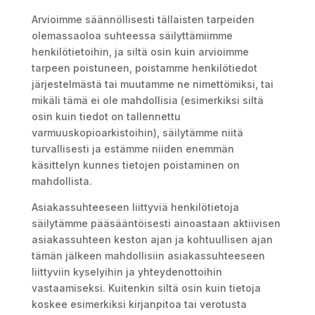
Arvioimme säännöllisesti tällaisten tarpeiden
olemassaoloa suhteessa säilyttämiimme
henkilötietoihin, ja siltä osin kuin arvioimme
tarpeen poistuneen, poistamme henkilötiedot
järjestelmästä tai muutamme ne nimettömiksi, tai
mikäli tämä ei ole mahdollisia (esimerkiksi siltä
osin kuin tiedot on tallennettu
varmuuskopioarkistoihin), säilytämme niitä
turvallisesti ja estämme niiden enemmän
käsittelyn kunnes tietojen poistaminen on
mahdollista.
Asiakassuhteeseen liittyviä henkilötietoja
säilytämme pääsääntöisesti ainoastaan aktiivisen
asiakassuhteen keston ajan ja kohtuullisen ajan
tämän jälkeen mahdollisiin asiakassuhteeseen
liittyviin kyselyihin ja yhteydenottoihin
vastaamiseksi. Kuitenkin siltä osin kuin tietoja
koskee esimerkiksi kirjanpitoa tai verotusta